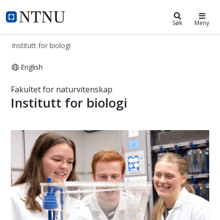
Institutt for biologi
NTNU Hjemmeside
Søk
Meny
Institutt for biologi
English
Institutt for biologi
Fakultet for naturvitenskap
Institutt for biologi